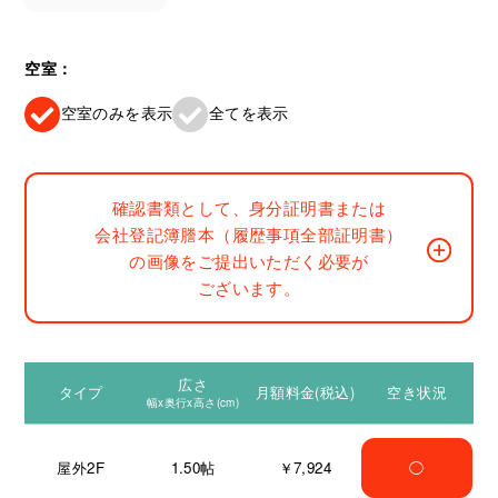
空室：
空室のみを表示
全てを表示
確認書類として、身分証明書または
会社登記簿謄本（履歴事項全部証明書）
の画像をご提出いただく必要が
ございます。
広さ
タイプ
月額料金(税込)
空き状況
幅x奥行x高さ(cm)
屋外2F
1.50
帖
￥7,924
◯