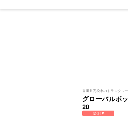
香川県
高松市
のトランクル
グローバルボ
20
屋外1F