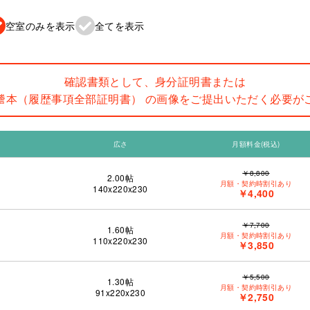
空室のみを表示
全てを表示
確認書類として、身分証明書または
謄本（履歴事項全部証明書） の画像をご提出いただく必要が
広さ
月額料金(税込)
￥8,800
2.00
帖
月額・契約時割引あり
140x220x230
￥4,400
￥7,700
1.60
帖
月額・契約時割引あり
110x220x230
￥3,850
￥5,500
1.30
帖
月額・契約時割引あり
91x220x230
￥2,750