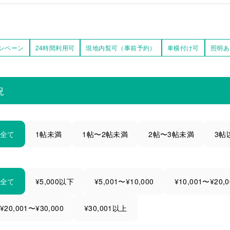
ンペーン
24時間利用可
現地内覧可（事前予約）
車横付け可
照明あ
況
全て
1帖未満
1帖〜2帖未満
2帖〜3帖未満
3帖
全て
¥5,000以下
¥5,001〜¥10,000
¥10,001〜¥20,0
¥20,001〜¥30,000
¥30,001以上