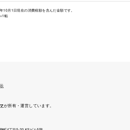
年10月1日現在の消費税額を含んだ金額です。
=1帖
示
マ
が所有・運営しています。
麹町4丁目5-20 KSビル5階