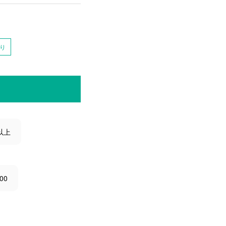
り
以上
00