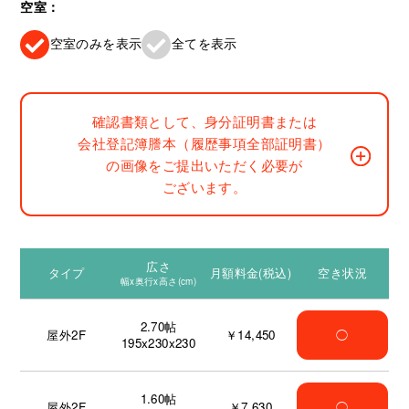
空室：
空室のみを表示
全てを表示
確認書類として、身分証明書または
会社登記簿謄本（履歴事項全部証明書）
の画像をご提出いただく必要が
ございます。
広さ
タイプ
月額料金(税込)
空き状況
幅x奥行x高さ(cm)
2.70
帖
屋外2F
￥14,450
◯
195x230x230
1.60
帖
屋外2F
￥7,630
◯