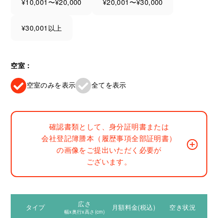
¥10,001〜¥20,000
¥20,001〜¥30,000
¥30,001以上
空室：
空室のみを表示
全てを表示
確認書類として、身分証明書または
会社登記簿謄本（履歴事項全部証明書）
の画像をご提出いただく必要が
ございます。
広さ
タイプ
月額料金(税込)
空き状況
幅x奥行x高さ(cm)