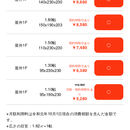
￥9,680
140x230x230
1.80
帖
契約時割引あり
屋外1F
◯
￥8,580
150x190x203
1.50
帖
契約時割引あり
屋外1F
◯
￥7,480
110x230x230
1.30
帖
契約時割引あり
屋外1F
◯
￥6,380
95x230x230
￥6,380
1.10
帖
月額・契約時割引あ
屋外1F
◯
95x190x230
り
￥5,280
※月額利用料は令和元年10月1日現在の消費税額を含んだ金額で
す。
※広さの目安：1.62㎡=1帖