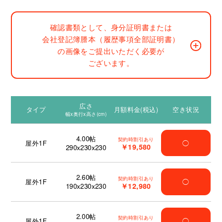
確認書類として、身分証明書または
会社登記簿謄本（履歴事項全部証明書）
の画像をご提出いただく必要が
ございます。
広さ
タイプ
月額料金(税込)
空き状況
幅x奥行x高さ(cm)
4.00
帖
契約時割引あり
屋外1F
◯
￥19,580
290x230x230
2.60
帖
契約時割引あり
屋外1F
◯
￥12,980
190x230x230
2.00
帖
契約時割引あり
屋外1F
◯