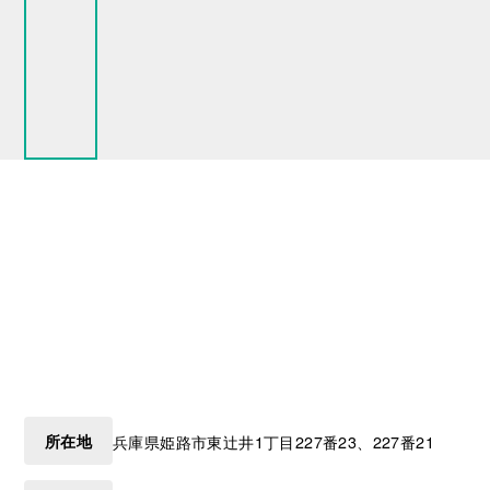
所在地
兵庫県
姫路市
東辻井1丁目227番23、227番21