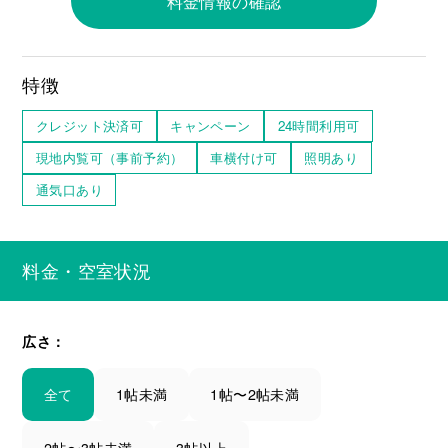
料金情報の確認
特徴
クレジット決済可
キャンペーン
24時間利用可
現地内覧可（事前予約）
車横付け可
照明あり
通気口あり
料金・空室状況
広さ：
全て
1帖未満
1帖〜2帖未満
2帖〜3帖未満
3帖以上