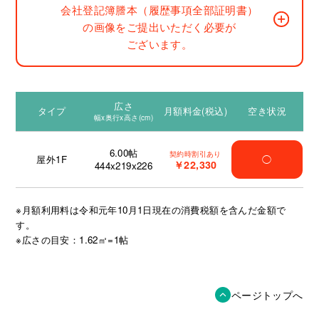
会社登記簿謄本（履歴事項全部証明書）
の画像をご提出いただく必要が
ございます。
広さ
タイプ
月額料金(税込)
空き状況
幅x奥行x高さ(cm)
6.00
帖
契約時割引あり
屋外1F
◯
￥22,330
444x219x226
※月額利用料は令和元年10月1日現在の消費税額を含んだ金額で
す。
※広さの目安：1.62㎡=1帖
ページトップへ