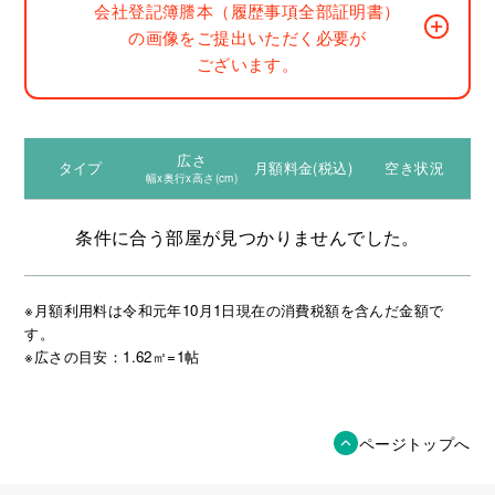
会社登記簿謄本（履歴事項全部証明書）
の画像をご提出いただく必要が
ございます。
広さ
タイプ
月額料金(税込)
空き状況
幅x奥行x高さ(cm)
条件に合う部屋が見つかりませんでした。
※月額利用料は令和元年10月1日現在の消費税額を含んだ金額で
す。
※広さの目安：1.62㎡=1帖
ページトップへ