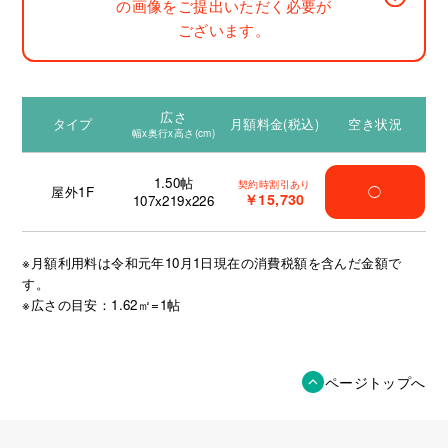
の画像をご提出いただく必要が
ございます。
広さ
タイプ
月額料金(税込)
空き状況
幅x奥行x高さ(cm)
1.50
帖
契約時割引あり
屋外1F
◯
￥15,730
107x219x226
※月額利用料は令和元年10月1日現在の消費税額を含んだ金額で
す。
※広さの目安：1.62㎡=1帖
ページトップへ