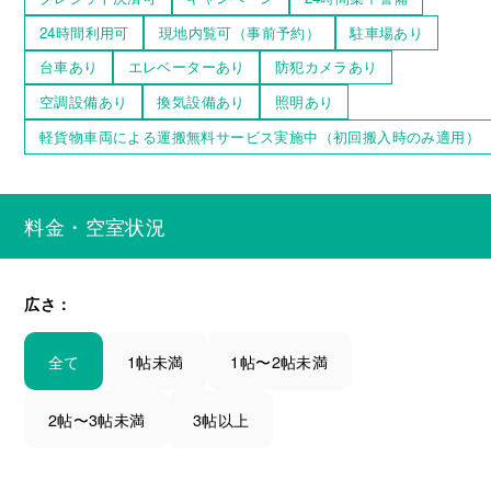
24時間利用可
現地内覧可（事前予約）
駐車場あり
台車あり
エレベーターあり
防犯カメラあり
空調設備あり
換気設備あり
照明あり
軽貨物車両による運搬無料サービス実施中（初回搬入時のみ適用）
料金・空室状況
広さ：
全て
1帖未満
1帖〜2帖未満
2帖〜3帖未満
3帖以上