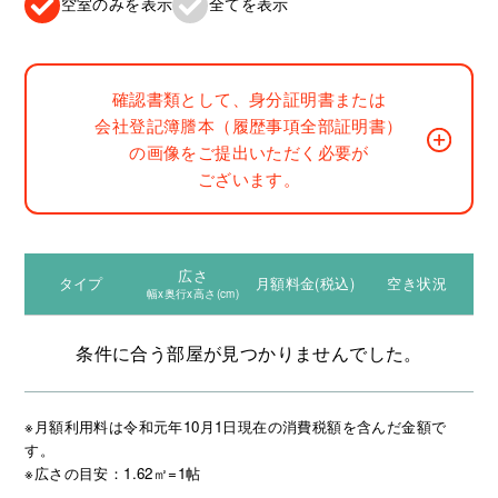
空室のみを表示
全てを表示
確認書類として、身分証明書または
会社登記簿謄本（履歴事項全部証明書）
の画像をご提出いただく必要が
ございます。
広さ
タイプ
月額料金(税込)
空き状況
幅x奥行x高さ(cm)
条件に合う部屋が見つかりませんでした。
※月額利用料は令和元年10月1日現在の消費税額を含んだ金額で
す。
※広さの目安：1.62㎡=1帖