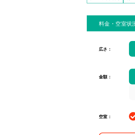
料金・空室状
広さ：
金額：
空室：