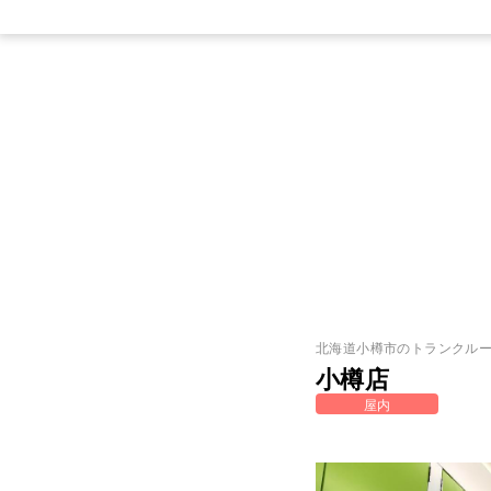
北海道
小樽市
のトランクル
小樽店
屋内