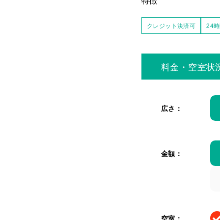
特徴
クレジット決済可
24
料金・空室状
広さ：
金額：
空室：