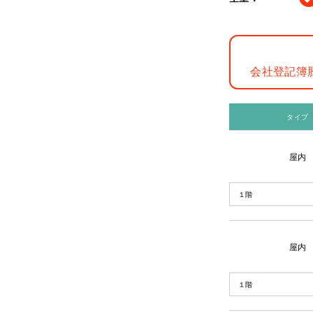
会社登記簿
タイプ
屋内
１階
屋内
１階