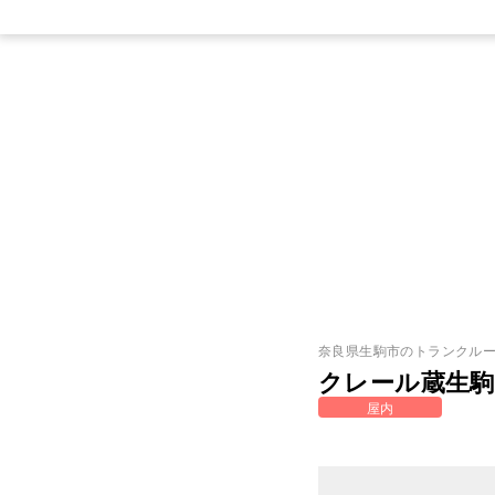
奈良県
生駒市
のトランクル
クレール蔵生駒
屋内