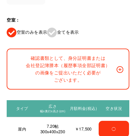
空室：
空室のみを表示
全てを表示
確認書類として、身分証明書または
会社登記簿謄本（履歴事項全部証明書）
の画像をご提出いただく必要が
ございます。
広さ
タイプ
月額料金(税込)
空き状況
幅x奥行x高さ(cm)
7.20
帖
屋内
￥17,500
◯
300x400x230