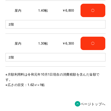
屋内
1.40
帖
￥6,800
◯
2階
屋内
1.30
帖
￥6,300
◯
2階
※月額利用料は令和元年10月1日現在の消費税額を含んだ金額で
す。
※広さの目安：1.62㎡=1帖
ページトップへ