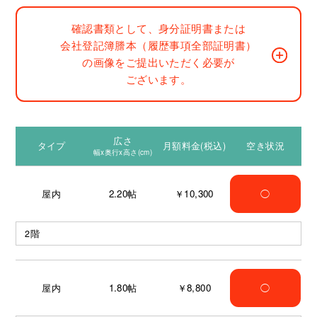
確認書類として、身分証明書または
会社登記簿謄本（履歴事項全部証明書）
の画像をご提出いただく必要が
ございます。
広さ
タイプ
月額料金(税込)
空き状況
幅x奥行x高さ(cm)
屋内
2.20
帖
￥10,300
◯
2階
屋内
1.80
帖
￥8,800
◯