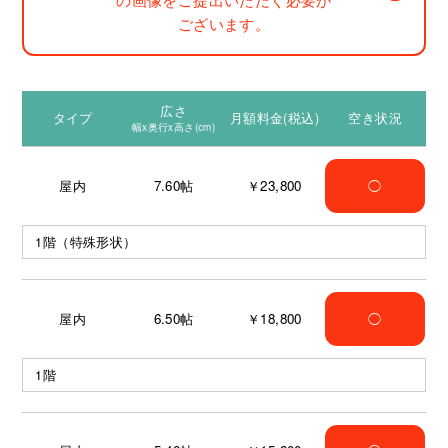
ございます。
広さ
タイプ
月額料金(税込)
空き状況
幅x奥行x高さ(cm)
屋内
7.60
帖
￥23,800
◯
1階（特殊形状）
屋内
6.50
帖
￥18,800
◯
1階