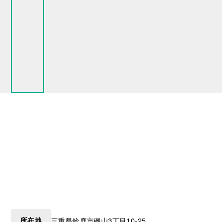
所在地
三重県
鈴鹿市
磯山3丁目10-25