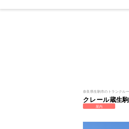
奈良県
生駒市
のトランクル
クレール蔵生駒
屋内