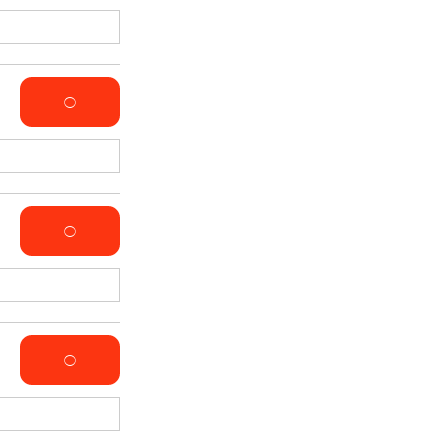
◯
◯
◯