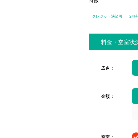
特徴
クレジット決済可
24
料金・空室状
広さ：
金額：
空室：