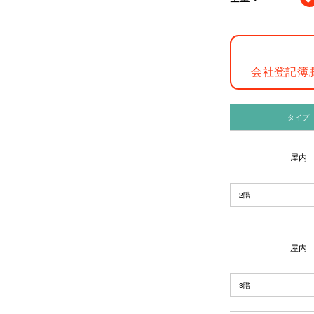
会社登記簿
タイプ
屋内
2階
屋内
3階