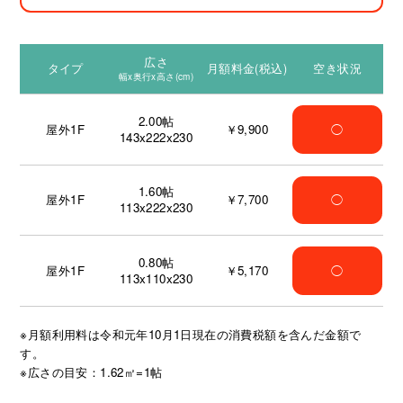
広さ
タイプ
月額料金(税込)
空き状況
幅x奥行x高さ(cm)
2.00
帖
屋外1F
￥9,900
◯
143x222x230
1.60
帖
屋外1F
￥7,700
◯
113x222x230
0.80
帖
屋外1F
￥5,170
◯
113x110x230
※月額利用料は令和元年10月1日現在の消費税額を含んだ金額で
す。
※広さの目安：1.62㎡=1帖