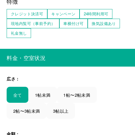
特徴
クレジット決済可
キャンペーン
24時間利用可
現地内覧可（事前予約）
車横付け可
換気設備あり
礼金無し
料金・空室状況
広さ：
全て
1帖未満
1帖〜2帖未満
2帖〜3帖未満
3帖以上
金額：