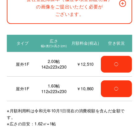
の画像をご提出いただく必要が
ございます。
広さ
タイプ
月額料金(税込)
空き状況
幅x奥行x高さ(cm)
2.00
帖
屋外1F
￥12,510
◯
142x223x230
1.60
帖
屋外1F
￥10,860
◯
112x223x230
※月額利用料は令和元年10月1日現在の消費税額を含んだ金額で
す。
※広さの目安：1.62㎡=1帖