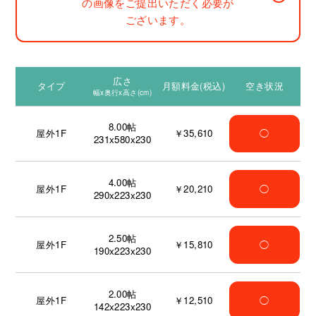
の画像をご提出いただく必要が
ございます。
広さ
タイプ
月額料金(税込)
空き状況
幅x奥行x高さ(cm)
8.00
帖
屋外1F
￥35,610
◯
231x580x230
4.00
帖
屋外1F
￥20,210
◯
290x223x230
2.50
帖
屋外1F
￥15,810
◯
190x223x230
2.00
帖
屋外1F
￥12,510
◯
142x223x230