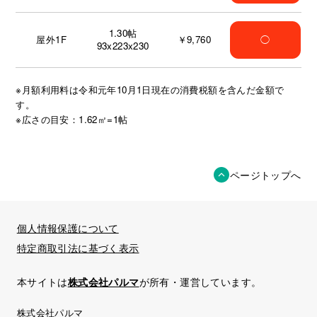
1.30
帖
屋外1F
￥9,760
◯
93x223x230
※月額利用料は令和元年10月1日現在の消費税額を含んだ金額で
す。
※広さの目安：1.62㎡=1帖
ページトップへ
個人情報保護について
特定商取引法に基づく表示
本サイトは
株式会社パルマ
が所有・運営しています。
株式会社パルマ