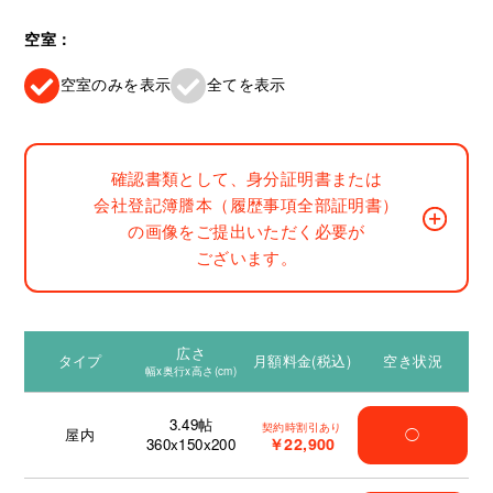
空室：
空室のみを表示
全てを表示
確認書類として、身分証明書または
会社登記簿謄本（履歴事項全部証明書）
の画像をご提出いただく必要が
ございます。
広さ
タイプ
月額料金(税込)
空き状況
幅x奥行x高さ(cm)
3.49
帖
契約時割引あり
屋内
◯
￥22,900
360x150x200