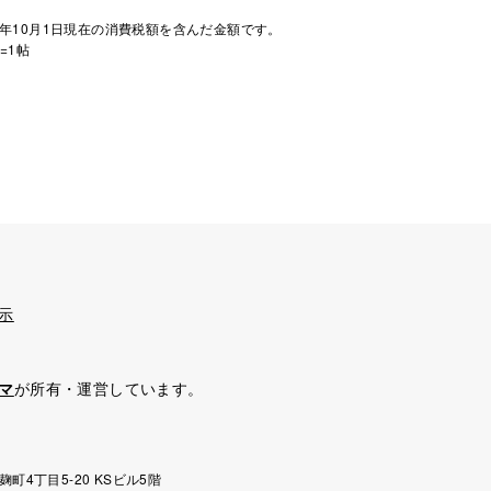
年10月1日現在の消費税額を含んだ金額です。
=1帖
示
マ
が所有・運営しています。
麹町4丁目5-20 KSビル5階