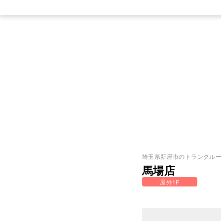
埼玉県
新座市
のトランクル
馬場店
屋外1F