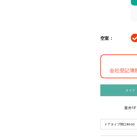
空室：
会社登記簿
タイプ
屋外1F
ドアタイプ間口80cm