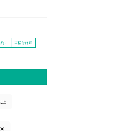
予約）
車横付け可
以上
00