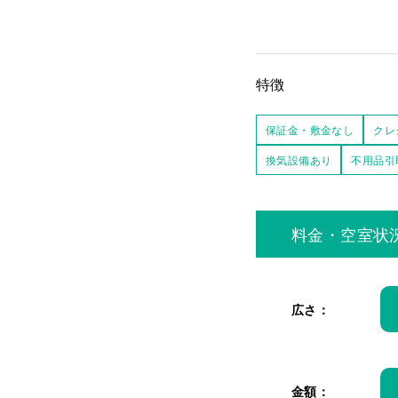
特徴
保証金・敷金なし
クレ
換気設備あり
不用品引
料金・空室状
広さ：
金額：