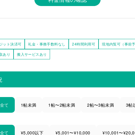
ジット決済可
礼金・事務手数料なし
24時間利用可
現地内覧可（事前
取あり
搬入サービスあり
況
全て
1帖未満
1帖〜2帖未満
2帖〜3帖未満
3帖
全て
¥5,000以下
¥5,001〜¥10,000
¥10,001〜¥20,0