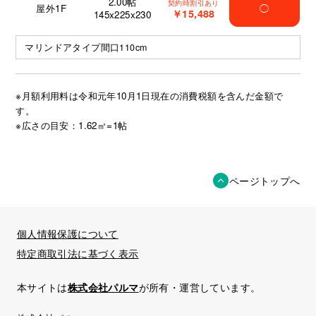
2.00
帖
契約時割引あり
屋外1F
◯
￥15,488
145x225x230
マリンドアタイプ間口110cm
※月額利用料は令和元年10月1日現在の消費税額を含んだ金額で
す。
※広さの目安：1.62㎡=1帖
ページトップへ
個人情報保護について
特定商取引法に基づく表示
本サイトは
株式会社パルマ
が所有・運営しています。