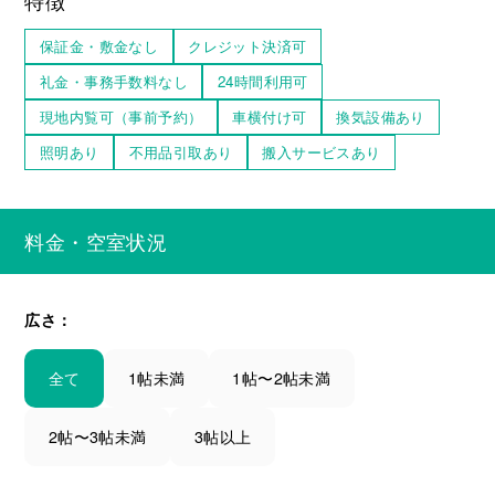
保証金・敷金なし
クレジット決済可
礼金・事務手数料なし
24時間利用可
現地内覧可（事前予約）
車横付け可
換気設備あり
照明あり
不用品引取あり
搬入サービスあり
料金・空室状況
広さ：
全て
1帖未満
1帖〜2帖未満
2帖〜3帖未満
3帖以上