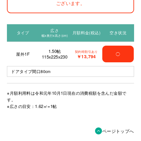
ございます。
広さ
タイプ
月額料金(税込)
空き状況
幅x奥行x高さ(cm)
1.50
帖
契約時割引あり
屋外1F
◯
￥13,794
115x225x230
ドアタイプ間口80cm
※月額利用料は令和元年10月1日現在の消費税額を含んだ金額で
す。
※広さの目安：1.62㎡=1帖
ページトップへ