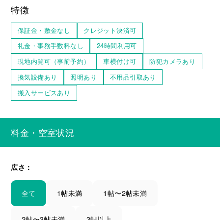
特徴
保証金・敷金なし
クレジット決済可
礼金・事務手数料なし
24時間利用可
現地内覧可（事前予約）
車横付け可
防犯カメラあり
換気設備あり
照明あり
不用品引取あり
搬入サービスあり
料金・空室状況
広さ：
全て
1帖未満
1帖〜2帖未満
2帖〜3帖未満
3帖以上