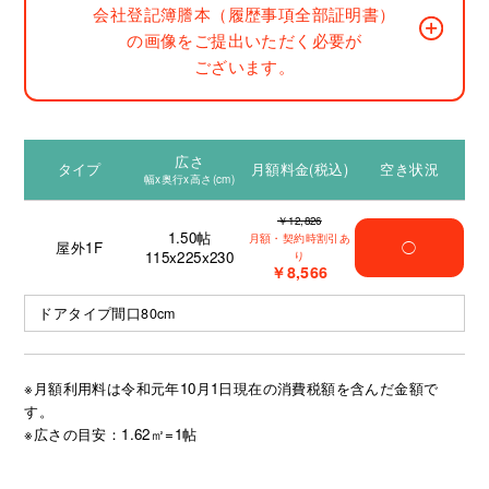
会社登記簿謄本（履歴事項全部証明書）
の画像をご提出いただく必要が
ございます。
広さ
タイプ
月額料金(税込)
空き状況
幅x奥行x高さ(cm)
￥12,826
1.50
帖
月額・契約時割引あ
屋外1F
◯
115x225x230
り
￥8,566
ドアタイプ間口80cm
※月額利用料は令和元年10月1日現在の消費税額を含んだ金額で
す。
※広さの目安：1.62㎡=1帖