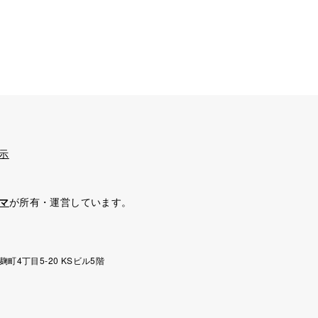
示
マ
が所有・運営しています。
麹町4丁目5-20 KSビル5階