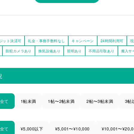
ジット決済可
礼金・事務手数料なし
キャンペーン
24時間利用可
現
防犯カメラあり
換気設備あり
照明あり
不用品引取あり
搬入サ
況
全て
1帖未満
1帖〜2帖未満
2帖〜3帖未満
3帖
全て
¥5,000以下
¥5,001〜¥10,000
¥10,001〜¥20,0