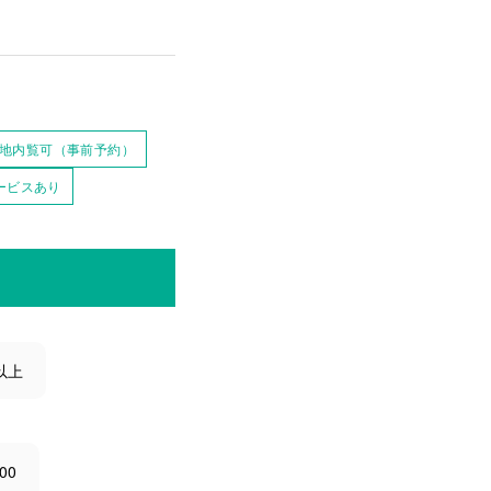
地内覧可（事前予約）
ービスあり
以上
00