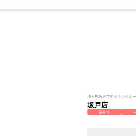
埼玉県
坂戸市
のトランクル
坂戸店
屋外1F