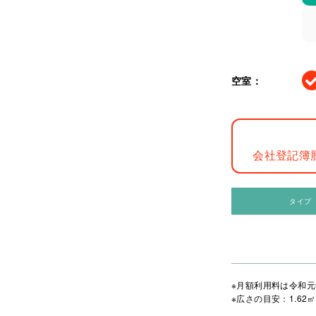
空室：
会社登記簿
タイプ
※月額利用料は令和元
※広さの目安：1.62㎡