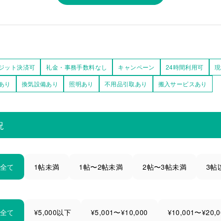
ジット決済可
礼金・事務手数料なし
キャンペーン
24時間利用可
現
あり
換気設備あり
照明あり
不用品引取あり
搬入サービスあり
況
全て
1帖未満
1帖〜2帖未満
2帖〜3帖未満
3帖
全て
¥5,000以下
¥5,001〜¥10,000
¥10,001〜¥20,0