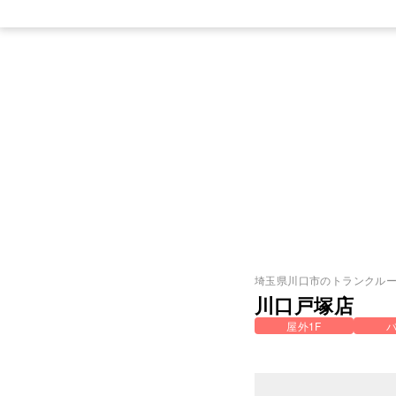
埼玉県
川口市
のトランクル
川口戸塚店
屋外1F