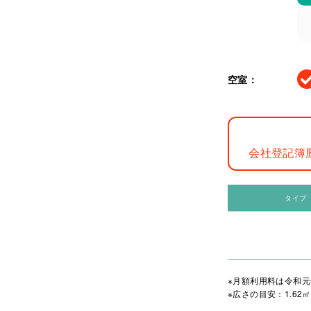
空室：
会社登記簿
タイプ
※月額利用料は令和元
※広さの目安：1.62㎡