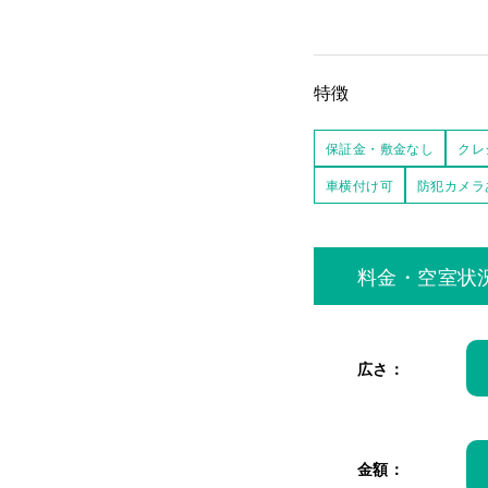
特徴
保証金・敷金なし
クレ
車横付け可
防犯カメラ
料金・空室状
広さ：
金額：