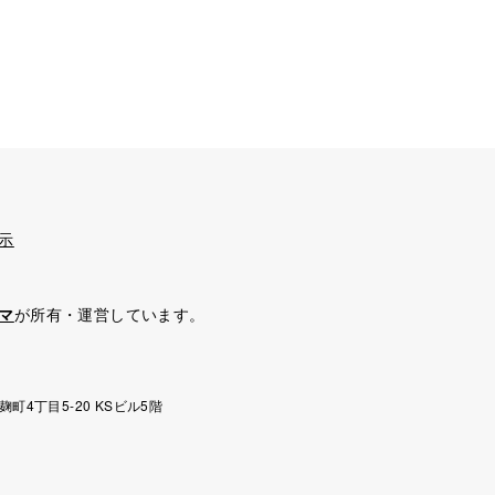
示
マ
が所有・運営しています。
麹町4丁目5-20 KSビル5階