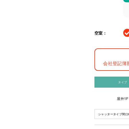
空室：
会社登記簿
タイプ
屋外1F
シャッタータイプ間口8