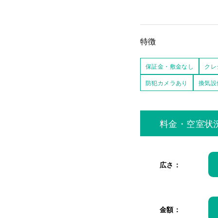
特徴
保証金・敷金なし
クレ
防犯カメラあり
換気設
料金・空室状
広さ：
金額：