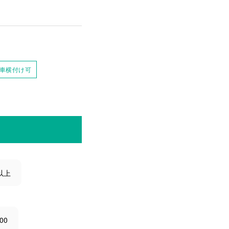
車横付け可
以上
00