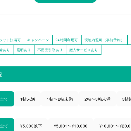
ジット決済可
キャンペーン
24時間利用可
現地内覧可（事前予約）
備あり
照明あり
不用品引取あり
搬入サービスあり
況
全て
1帖未満
1帖〜2帖未満
2帖〜3帖未満
3帖
全て
¥5,000以下
¥5,001〜¥10,000
¥10,001〜¥20,0