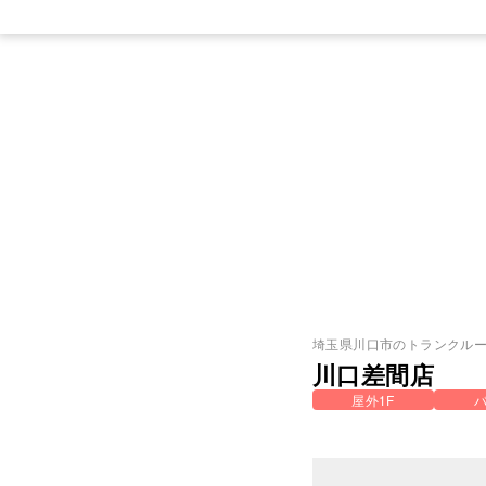
埼玉県
川口市
のトランクル
川口差間店
屋外1F