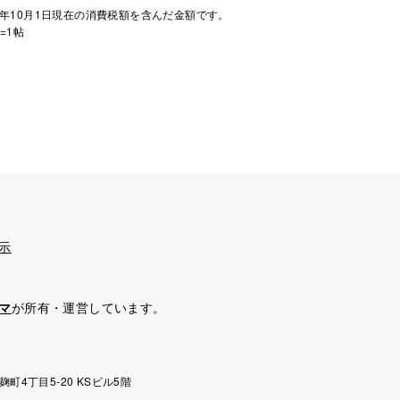
年10月1日現在の消費税額を含んだ金額です。
=1帖
示
マ
が所有・運営しています。
麹町4丁目5-20 KSビル5階