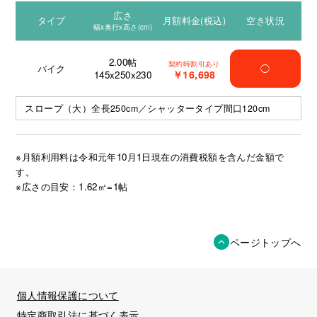
広さ
タイプ
月額料金(税込)
空き状況
幅x奥行x高さ(cm)
2.00
帖
契約時割引あり
バイク
◯
￥16,698
145x250x230
スロープ（大）全長250cm／シャッタータイプ間口120cm
※月額利用料は令和元年10月1日現在の消費税額を含んだ金額で
す。
※広さの目安：1.62㎡=1帖
ページトップへ
個人情報保護について
特定商取引法に基づく表示