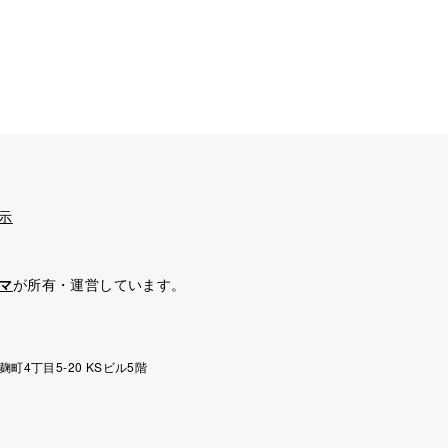
示
マ
が所有・運営しています。
麹町4丁目5-20 KSビル5階