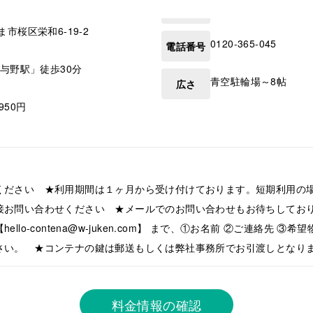
ま市桜区
栄和6-19-2
0120-365-045
電話番号
南与野駅」徒歩30分
青空駐輪場～8帖
広さ
,950円
ください ★利用期間は１ヶ月から受け付けております。短期利用の
接お問い合わせください ★メールでのお問い合わせもお待ちしてお
llo-contena@w-juken.com】 まで、①お名前 ②ご連絡先 ③
さい。 ★コンテナの鍵は郵送もしくは弊社事務所でお引渡しとなり
料金情報の確認