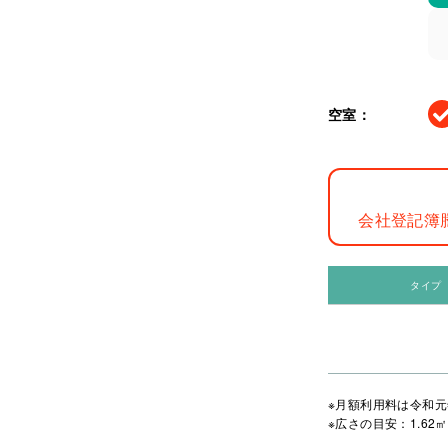
空室：
会社登記簿
タイプ
※月額利用料は令和元
※広さの目安：1.62㎡