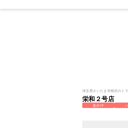
埼玉県
さいたま市桜区
のト
栄和２号店
屋外1F