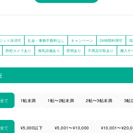
ジット決済可
礼金・事務手数料なし
キャンペーン
24時間利用可
現
防犯カメラあり
換気設備あり
照明あり
不用品引取あり
搬入サ
況
全て
1帖未満
1帖〜2帖未満
2帖〜3帖未満
3帖
全て
¥5,000以下
¥5,001〜¥10,000
¥10,001〜¥20,0