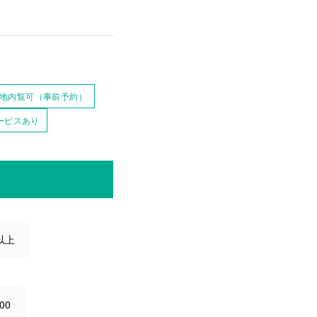
地内覧可（事前予約）
ービスあり
以上
00