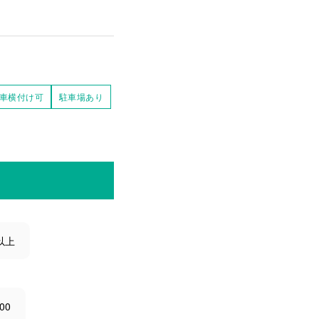
車横付け可
駐車場あり
以上
00