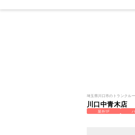
埼玉県
川口市
のトランクル
川口中青木店
屋外1F