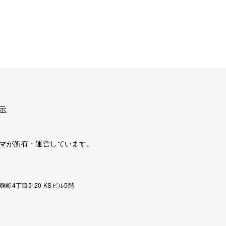
示
マ
が所有・運営しています。
麹町4丁目5-20 KSビル5階