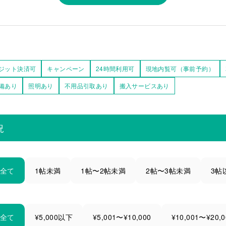
ジット決済可
キャンペーン
24時間利用可
現地内覧可（事前予約）
備あり
照明あり
不用品引取あり
搬入サービスあり
況
全て
1帖未満
1帖〜2帖未満
2帖〜3帖未満
3帖
全て
¥5,000以下
¥5,001〜¥10,000
¥10,001〜¥20,0