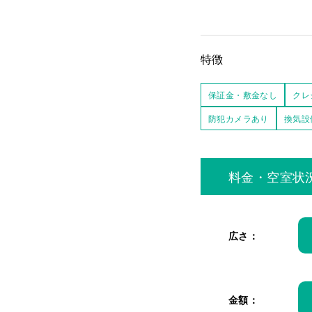
特徴
保証金・敷金なし
クレ
防犯カメラあり
換気設
料金・空室状
広さ：
金額：