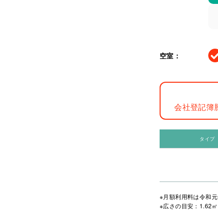
空室：
会社登記簿
タイプ
※月額利用料は令和元
※広さの目安：1.62㎡