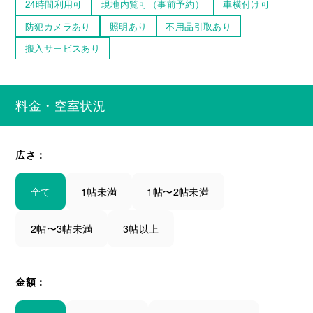
24時間利用可
現地内覧可（事前予約）
車横付け可
防犯カメラあり
照明あり
不用品引取あり
搬入サービスあり
料金・空室状況
広さ：
全て
1帖未満
1帖〜2帖未満
2帖〜3帖未満
3帖以上
金額：