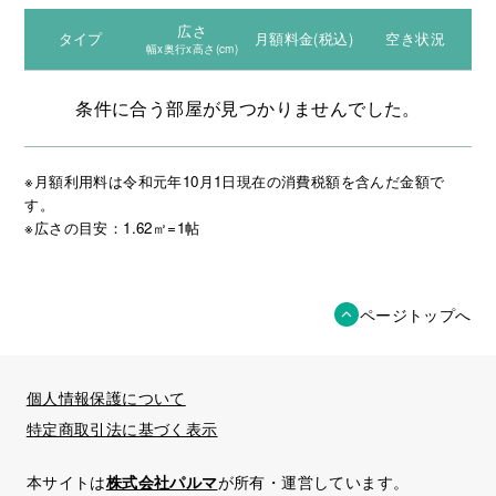
広さ
タイプ
月額料金(税込)
空き状況
幅x奥行x高さ(cm)
条件に合う部屋が見つかりませんでした。
※月額利用料は令和元年10月1日現在の消費税額を含んだ金額で
す。
※広さの目安：1.62㎡=1帖
ページトップへ
個人情報保護について
特定商取引法に基づく表示
本サイトは
株式会社パルマ
が所有・運営しています。