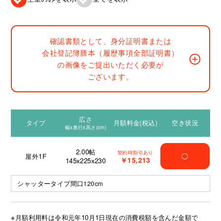
確認書類として、身分証明書または
会社登記簿謄本（履歴事項全部証明書）
の画像をご提出いただく必要が
ございます。
広さ
タイプ
月額料金(税込)
空き状況
幅x奥行x高さ(cm)
2.00
帖
契約時割引あり
屋外1F
◯
￥15,213
145x225x230
シャッタータイプ間口120cm
※月額利用料は令和元年10月1日現在の消費税額を含んだ金額で