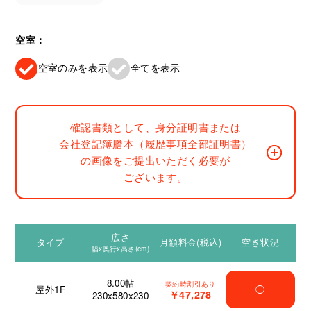
空室：
空室のみを表示
全てを表示
確認書類として、身分証明書または
会社登記簿謄本（履歴事項全部証明書）
の画像をご提出いただく必要が
ございます。
広さ
タイプ
月額料金(税込)
空き状況
幅x奥行x高さ(cm)
8.00
帖
契約時割引あり
屋外1F
◯
￥47,278
230x580x230