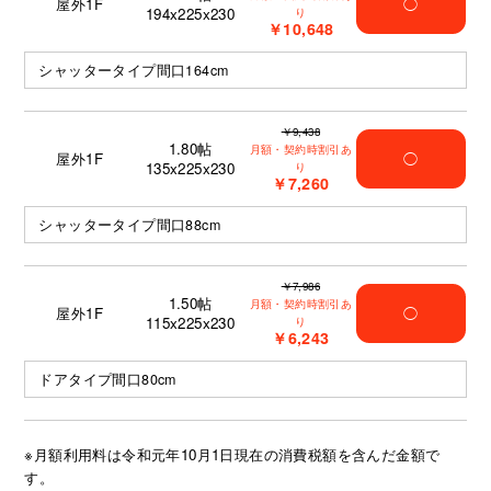
屋外1F
◯
194x225x230
り
￥10,648
シャッタータイプ間口164cm
￥9,438
1.80
帖
月額・契約時割引あ
屋外1F
◯
135x225x230
り
￥7,260
シャッタータイプ間口88cm
￥7,986
1.50
帖
月額・契約時割引あ
屋外1F
◯
115x225x230
り
￥6,243
ドアタイプ間口80cm
※月額利用料は令和元年10月1日現在の消費税額を含んだ金額で
す。