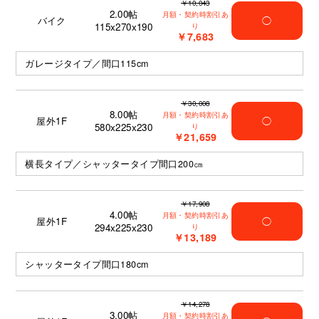
￥10,043
2.00
帖
月額・契約時割引あ
バイク
◯
115x270x190
り
￥7,683
ガレージタイプ／間口115cm
￥30,008
8.00
帖
月額・契約時割引あ
屋外1F
◯
580x225x230
り
￥21,659
横長タイプ／シャッタータイプ間口200㎝
￥17,908
4.00
帖
月額・契約時割引あ
屋外1F
◯
294x225x230
り
￥13,189
シャッタータイプ間口180cm
￥14,278
3.00
帖
月額・契約時割引あ