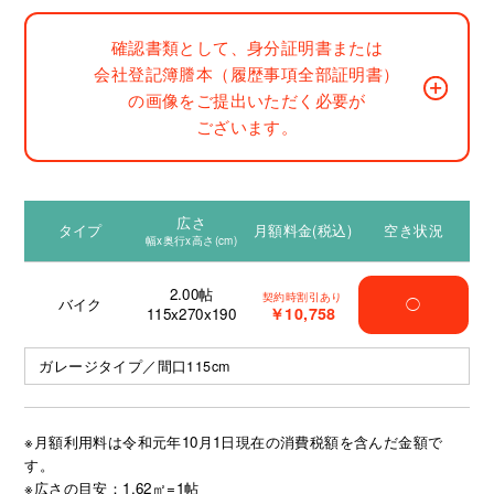
確認書類として、身分証明書または
会社登記簿謄本（履歴事項全部証明書）
の画像をご提出いただく必要が
ございます。
広さ
タイプ
月額料金(税込)
空き状況
幅x奥行x高さ(cm)
2.00
帖
契約時割引あり
バイク
◯
￥10,758
115x270x190
ガレージタイプ／間口115cm
※月額利用料は令和元年10月1日現在の消費税額を含んだ金額で
す。
※広さの目安：1.62㎡=1帖