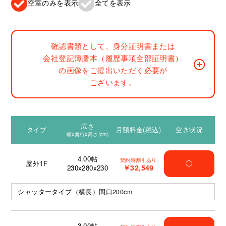
空室のみを表示
全てを表示
確認書類として、身分証明書または
会社登記簿謄本（履歴事項全部証明書）
の画像をご提出いただく必要が
ございます。
広さ
タイプ
月額料金(税込)
空き状況
幅x奥行x高さ(cm)
4.00
帖
契約時割引あり
屋外1F
◯
￥32,549
230x280x230
シャッタータイプ（横長）間口200cm
3.00
帖