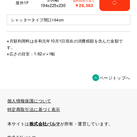
契約時割引あり
屋外1F
◯
￥26,363
194x225x230
シャッタータイプ間口164cm
※月額利用料は令和元年10月1日現在の消費税額を含んだ金額で
す。
※広さの目安：1.62㎡=1帖
ページトップへ
個人情報保護について
特定商取引法に基づく表示
本サイトは
株式会社パルマ
が所有・運営しています。