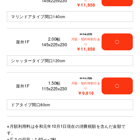
145x225x230
り
￥11,858
マリンドアタイプ間口140cm
￥14,278
2.00
帖
月額・契約時割引あ
屋外1F
◯
145x225x230
り
￥11,858
シャッタータイプ間口120cm
￥11,726
1.50
帖
月額・契約時割引あ
屋外1F
◯
115x225x230
り
￥9,816
ドアタイプ間口80cm
※月額利用料は令和元年10月1日現在の消費税額を含んだ金額で
す。
※広さの目安：1.62㎡=1帖