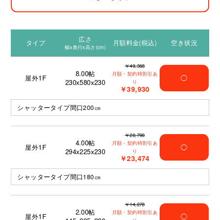
広さ
タイプ
月額料金(税込)
空き状況
幅x奥行x高さ(cm)
￥49,368
8.00
帖
月額・契約時割引あ
屋外1F
◯
230x580x230
り
￥39,930
シャッタータイプ間口200㎝
￥28,798
4.00
帖
月額・契約時割引あ
屋外1F
◯
294x225x230
り
￥23,474
シャッタータイプ間口180㎝
￥14,278
2.00
帖
月額・契約時割引あ
屋外1F
◯