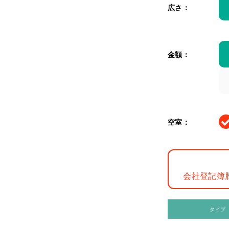
広さ：
金額：
空室：
会社登記簿
タイプ