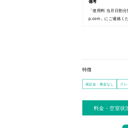
備考
「使用料 当月日割分
p.com」にご連絡く
特徴
保証金・敷金なし
クレ
料金・空室状