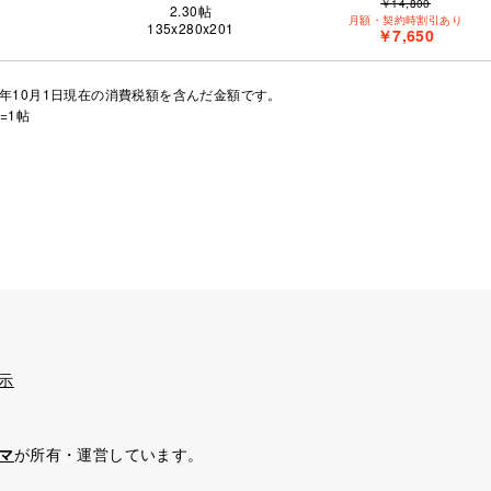
￥14,800
2.30
帖
月額・契約時割引あり
135x280x201
￥7,650
年10月1日現在の消費税額を含んだ金額です。
=1帖
示
マ
が所有・運営しています。