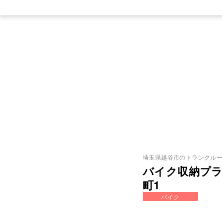
埼玉県
越谷市
のトランクル
バイク収納プラ
町1
バイク